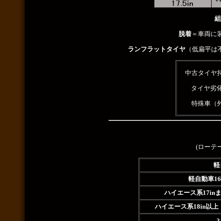
組
脱着
＝車両に
ランフラットタイヤ
（低扁平は
中古タイヤ
タイヤ劣
特殊車（
(ローテ
軽
軽自動車16
ハイエース系17inま
ハイエース系18in以上