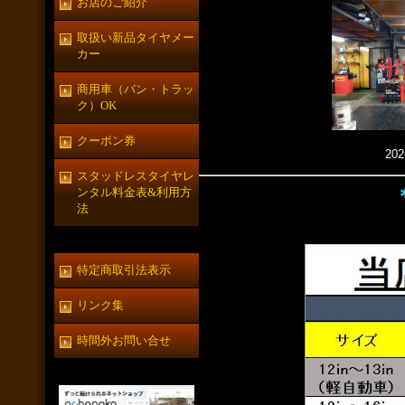
お店のご紹介
取扱い新品タイヤメー
カー
商用車（バン・トラッ
ク）OK
クーポン券
20
スタッドレスタイヤレ
ンタル料金表&利用方
法
特定商取引法表示
リンク集
時間外お問い合せ