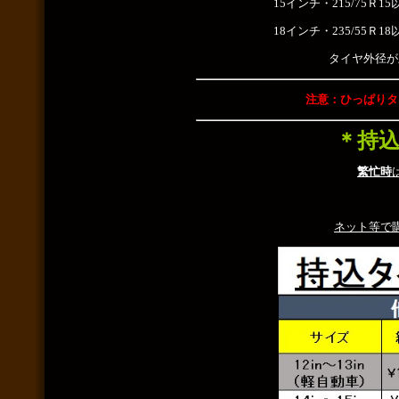
15インチ・215/75Ｒ1
18インチ・235/55Ｒ1
タイヤ外径が
注意：ひっぱりタ
＊持
繁忙時
ネット等で