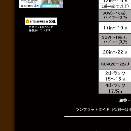
組替
＝
ランフラットタイヤ
（低扁平は