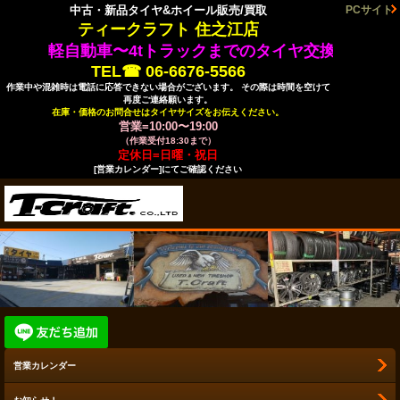
中古・新品タイヤ&ホイール販売/買取
PCサイト
ティークラフト 住之江店
軽自動車〜4tトラックまでのタイヤ交換はティ
TEL☎ 06-6676-5566
作業中や混雑時は電話に応答できない場合がございます。 その際は時間を空けて
再度ご連絡願います。
在庫・価格のお問合せはタイヤサイズをお伝えください。
営業=10:00〜19:00
（作業受付18:30まで）
定休日=日曜・祝日
[営業カレンダー]にてご確認ください
営業カレンダー