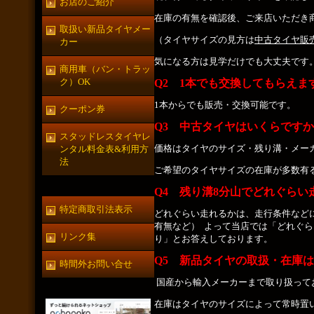
お店のご紹介
在庫の有無を確認後、ご来店いただき
取扱い新品タイヤメー
（タイヤサイズの見方は
中古タイヤ販
カー
気になる方は見学だけでも大丈夫です
商用車（バン・トラッ
ク）OK
Q2 1本でも交換してもらえま
1本からでも販売・交換可能です。
クーポン券
Q3 中古タイヤはいくらです
スタッドレスタイヤレ
価格はタイヤのサイズ・残り溝・メー
ンタル料金表&利用方
法
ご希望のタイヤサイズの在庫が多数有
Q4 残り溝8分山でどれぐらい
特定商取引法表示
どれぐらい走れるかは、走行条件など
有無など）
よって当店では「どれぐら
リンク集
り」
とお答えしております。
Q5
新品タイヤの取扱・在庫は
時間外お問い合せ
国産から輸入メーカーまで取り扱って
在庫はタイヤのサイズによって常時置