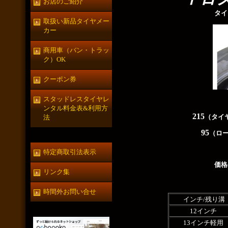
お店のご紹介
タイ
取扱い新品タイヤメー
カー
商用車（バン・トラッ
ク）OK
クーポン券
スタッドレスタイヤレ
ンタル料金表&利用方
215
（タイ
法
95
（ロ
特定商取引法表示
価格
リンク集
時間外お問い合せ
インチ/残り溝
12インチ
13インチ軽用