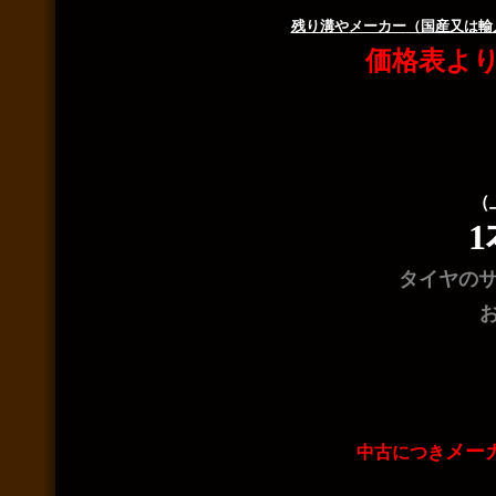
残り溝や
メーカー
（国産又は輸
価格表よ
（
1
タイヤのサ
メー
中古につき