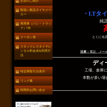
お店のご紹介
取扱い新品タイヤメー
・LTタ
カー
純
商用車（バン・トラッ
ク）OK
とくに当
クーポン券
スタッドレスタイヤレ
ンタル料金表&利用方
注意：
電話、メー
法
ディ
工場、倉庫
特定商取引法表示
本数が多い場
リンク集
時間外お問い合せ